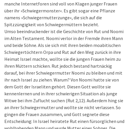
manche Internetforen sind voll von Klagen junger Frauen
über ihr »Schwiegermonster«. Es gibt sogar eine Pflanze
namens »Schwiegermutterzunge«, die sich auf die
Spitzzüngigkeit von Schwiegermüttern bezieht.
Umso beeindruckender ist die Geschichte von Rut und Noomi
im Alten Testament. Noomi verlor in der Fremde ihren Mann
und beide Söhne. Als sie sich mit ihren beiden moabitischen
Schwiegertöchtern Orpa und Rut auf den Weg zurück in ihre
Heimat Israel machte, wollte sie die jungen Frauen heim zu
ihren Müttern schicken. Rut jedoch bestand hartnäckig
darauf, bei ihrer Schwiegermutter Noomi zu bleiben und mit
ihr nach Israel zu ziehen. Warum? Von Noomi hatte sie von
dem Gott der Israeliten gehört. Diesen Gott wollte sie
kennenlernen und in ihrer schwierigen Situation als junge
Witwe bei ihm Zuflucht suchen (Rut 2,12). Außerdem hing sie
an ihrer Schwiegermutter und wollte sie nicht verlassen. So
gingen die Frauen zusammen, und Gott segnete diese
Entscheidung: In Israel heiratete Rut einen fürsorglichen und
wohlhabenden Mann und wurde Mutter eines Sohnes. Die