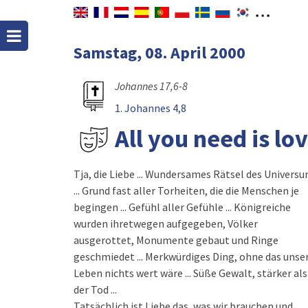
Samstag, 08. April 2000
Johannes 17,6-8
1. Johannes 4,8
All you need is lo
Tja, die Liebe ... Wundersames Rätsel des Univers
... Grund fast aller Torheiten, die die Menschen je
begingen ... Gefühl aller Gefühle ... Königreiche
wurden ihretwegen aufgegeben, Völker
ausgerottet, Monumente gebaut und Ringe
geschmiedet ... Merkwürdiges Ding, ohne das unse
Leben nichts wert wäre ... Süße Gewalt, stärker als
der Tod ...
Tatsächlich ist Liebe das, was wir brauchen und