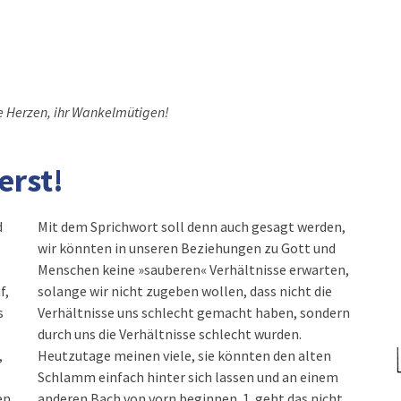
re Herzen, ihr Wankelmütigen!
erst!
d
Mit dem Sprichwort soll denn auch gesagt werden,
wir könnten in unseren Beziehungen zu Gott und
Menschen keine »sauberen« Verhältnisse erwarten,
f,
solange wir nicht zugeben wollen, dass nicht die
s
Verhältnisse uns schlecht gemacht haben, sondern
durch uns die Verhältnisse schlecht wurden.
,
Heutzutage meinen viele, sie könnten den alten
Schlamm einfach hinter sich lassen und an einem
en
anderen Bach von vorn beginnen. 1. geht das nicht