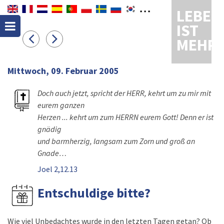
LEBEN
IST
MEHR
Mittwoch, 09. Februar 2005
Doch auch jetzt, spricht der HERR, kehrt um zu mir mit
eurem ganzen
Herzen ... kehrt um zum HERRN eurem Gott! Denn er ist
gnädig
und barmherzig, langsam zum Zorn und groß an
Gnade…
Joel 2,12.13
Entschuldige bitte?
Wie viel Unbedachtes wurde in den letzten Tagen getan? Ob