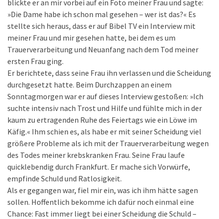
blickte er an mir vorbei auf ein Foto meiner Frau und sagte:
»Die Dame habe ich schon mal gesehen – wer ist das?« Es
stellte sich heraus, dass er auf Bibel TV ein Interview mit
meiner Frau und mir gesehen hatte, bei dem es um
Trauerverarbeitung und Neuanfang nach dem Tod meiner
ersten Frau ging.
Er berichtete, dass seine Frau ihn verlassen und die Scheidung
durchgesetzt hatte. Beim Durchzappen an einem
Sonntagmorgen war er auf dieses Interview gestoßen: »Ich
suchte intensiv nach Trost und Hilfe und fühlte mich in der
kaum zu ertragenden Ruhe des Feiertags wie ein Löwe im
Käfig.« Ihm schien es, als habe er mit seiner Scheidung viel
größere Probleme als ich mit der Trauerverarbeitung wegen
des Todes meiner krebskranken Frau. Seine Frau laufe
quicklebendig durch Frankfurt. Er mache sich Vorwürfe,
empfinde Schuld und Ratlosigkeit.
Als er gegangen war, fiel mir ein, was ich ihm hätte sagen
sollen. Hoffentlich bekomme ich dafür noch einmal eine
Chance: Fast immer liegt bei einer Scheidung die Schuld –