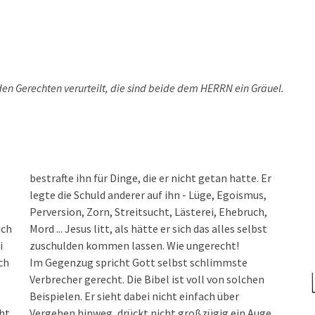
den Gerechten verurteilt, die sind beide dem HERRN ein Gräuel.
bestrafte ihn für Dinge, die er nicht getan hatte. Er
legte die Schuld anderer auf ihn - Lüge, Egoismus,
Perversion, Zorn, Streitsucht, Lästerei, Ehebruch,
ich
Mord ... Jesus litt, als hätte er sich das alles selbst
i
zuschulden kommen lassen. Wie ungerecht!
ch
Im Gegenzug spricht Gott selbst schlimmste
Verbrecher gerecht. Die Bibel ist voll von solchen
Beispielen. Er sieht dabei nicht einfach über
cht
Vergehen hinweg, drückt nicht großzügig ein Auge