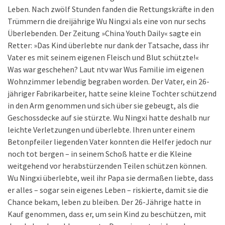
Leben. Nach zwölf Stunden fanden die Rettungskräfte in den
Trümmern die dreijährige Wu Ningxi als eine von nur sechs
Überlebenden. Der Zeitung »China Youth Daily« sagte ein
Retter: »Das Kind überlebte nur dank der Tatsache, dass ihr
Vater es mit seinem eigenen Fleisch und Blut schützte!«
Was war geschehen? Laut ntv war Wus Familie im eigenen
Wohnzimmer lebendig begraben worden. Der Vater, ein 26-
jähriger Fabrikarbeiter, hatte seine kleine Tochter schützend
in den Arm genommen und sich über sie gebeugt, als die
Geschossdecke auf sie stürzte. Wu Ningxi hatte deshalb nur
leichte Verletzungen und überlebte. Ihren unter einem
Betonpfeiler liegenden Vater konnten die Helfer jedoch nur
noch tot bergen – in seinem Schoß hatte er die Kleine
weitgehend vor herabstürzenden Teilen schützen können.
Wu Ningxi überlebte, weil ihr Papa sie dermaßen liebte, dass
er alles – sogar sein eigenes Leben – riskierte, damit sie die
Chance bekam, leben zu bleiben. Der 26-Jährige hatte in
Kauf genommen, dass er, um sein Kind zu beschützen, mit