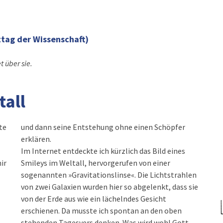
ttag der Wissenschaft)
t über sie.
tall
te
und dann seine Entstehung ohne einen Schöpfer
erklären.
Im Internet entdeckte ich kürzlich das Bild eines
ir
Smileys im Weltall, hervorgerufen von einer
sogenannten »Gravitationslinse«. Die Lichtstrahlen
von zwei Galaxien wurden hier so abgelenkt, dass sie
von der Erde aus wie ein lächelndes Gesicht
erschienen. Da musste ich spontan an den oben
–
stehenden Tagesvers denken. Was wird wohl Gott