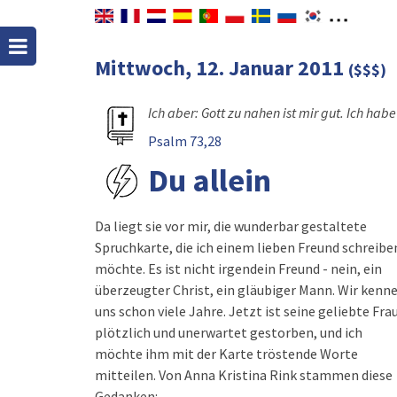
Mittwoch, 12. Januar 2011
($$$)
Ich aber: Gott zu nahen ist mir gut. Ich hab
Psalm 73,28
Du allein
Da liegt sie vor mir, die wunderbar gestaltete
Spruchkarte, die ich einem lieben Freund schreibe
möchte. Es ist nicht irgendein Freund - nein, ein
überzeugter Christ, ein gläubiger Mann. Wir kenn
uns schon viele Jahre. Jetzt ist seine geliebte Fra
plötzlich und unerwartet gestorben, und ich
möchte ihm mit der Karte tröstende Worte
mitteilen. Von Anna Kristina Rink stammen diese
Gedanken: