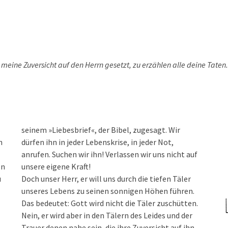
e meine Zuversicht auf den Herrn gesetzt, zu erzählen alle deine Taten.
seinem »Liebesbrief«, der Bibel, zugesagt. Wir
n
dürfen ihn in jeder Lebenskrise, in jeder Not,
anrufen. Suchen wir ihn! Verlassen wir uns nicht auf
en
unsere eigene Kraft!
u
Doch unser Herr, er will uns durch die tiefen Täler
unseres Lebens zu seinen sonnigen Höhen führen.
Das bedeutet: Gott wird nicht die Täler zuschütten.
Nein, er wird aber in den Tälern des Leides und der
Trauer denen nahe sein, die ihre Zuversicht auf ihn