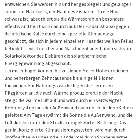
entweichen. Sie werden hin und her gespiegelt und gelangen
somit zur Haarbasis, der Haut des Eisbären. Da die Haut
schwarz ist, absorbiert sie die Wärmestrahlen besonders
effektiv und heizt sich dadurch auf. Der Eisbär ist also gegen
die arktische Kälte durch eine spezielle Klimaanlage
geschützt, die sich in jedem einzelnen Haar des weißen Felles
befindet. Textilforscher und Maschinenbauer haben sich vom
Solarkollektor des Eisbären die solarthermische
Energiegewinnung abgeschaut.
Termitenhügel können bis zu sieben Meter Höhe erreichen
und beherbergen Zehntausende bis einige Millionen
Individuen. Für Nahrungszwecke legen die Termiten
Pilzgärten an, die auch Wärme produzieren. In der Nacht
steigt die warme Luft auf und wird durch ein verzweigtes
Röhrensystem aus der Außenwand nach unten in den »Keller«
geleitet. Am Tage erwärmt die Sonne die Außenwand, und die
Luft durchströmt den Stock in umgekehrter Richtung. Das
genial konzipierte Klimatisierungssystem wird mal durch
Stoffwechselwärme und ein andermal durch Sonnenwärme