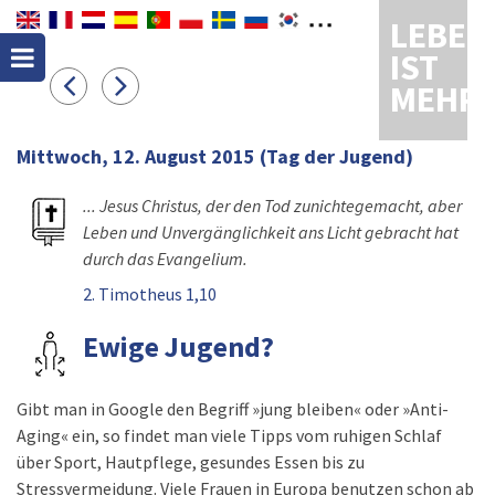
LEBEN
IST
MEHR
Mittwoch, 12. August 2015
(Tag der Jugend)
... Jesus Christus, der den Tod zunichtegemacht, aber
Leben und Unvergänglichkeit ans Licht gebracht hat
durch das Evangelium.
2. Timotheus 1,10
Ewige Jugend?
Gibt man in Google den Begriff »jung bleiben« oder »Anti-
Aging« ein, so findet man viele Tipps vom ruhigen Schlaf
über Sport, Hautpflege, gesundes Essen bis zu
Stressvermeidung. Viele Frauen in Europa benutzen schon ab