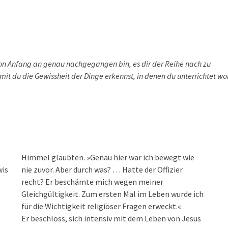
m von Anfang an genau nachgegangen bin, es dir der Reihe nach zu
amit du die Gewissheit der Dinge erkennst, in denen du unterrichtet w
Himmel glaubten. »Genau hier war ich bewegt wie
wis
nie zuvor. Aber durch was? … Hatte der Offizier
recht? Er beschämte mich wegen meiner
Gleichgültigkeit. Zum ersten Mal im Leben wurde ich
für die Wichtigkeit religiöser Fragen erweckt.«
Er beschloss, sich intensiv mit dem Leben von Jesus