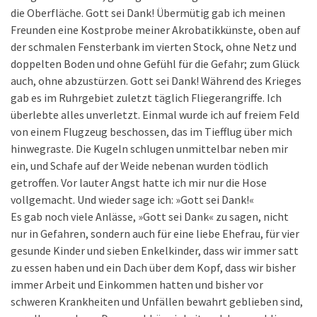
die Oberfläche. Gott sei Dank! Übermütig gab ich meinen
Freunden eine Kostprobe meiner Akrobatikkünste, oben auf
der schmalen Fensterbank im vierten Stock, ohne Netz und
doppelten Boden und ohne Gefühl für die Gefahr; zum Glück
auch, ohne abzustürzen. Gott sei Dank! Während des Krieges
gab es im Ruhrgebiet zuletzt täglich Fliegerangriffe. Ich
überlebte alles unverletzt. Einmal wurde ich auf freiem Feld
von einem Flugzeug beschossen, das im Tiefflug über mich
hinwegraste. Die Kugeln schlugen unmittelbar neben mir
ein, und Schafe auf der Weide nebenan wurden tödlich
getroffen. Vor lauter Angst hatte ich mir nur die Hose
vollgemacht. Und wieder sage ich: »Gott sei Dank!«
Es gab noch viele Anlässe, »Gott sei Dank« zu sagen, nicht
nur in Gefahren, sondern auch für eine liebe Ehefrau, für vier
gesunde Kinder und sieben Enkelkinder, dass wir immer satt
zu essen haben und ein Dach über dem Kopf, dass wir bisher
immer Arbeit und Einkommen hatten und bisher vor
schweren Krankheiten und Unfällen bewahrt geblieben sind,