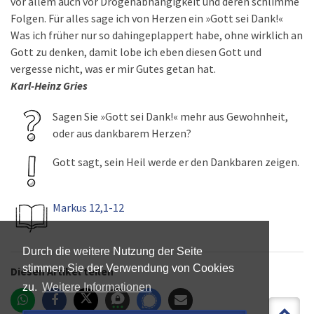
vor allem auch vor Drogenabhängigkeit und deren schlimme
Folgen. Für alles sage ich von Herzen ein »Gott sei Dank!«
Was ich früher nur so dahingeplappert habe, ohne wirklich an
Gott zu denken, damit lobe ich eben diesen Gott und
vergesse nicht, was er mir Gutes getan hat.
Karl-Heinz Gries
Sagen Sie »Gott sei Dank!« mehr aus Gewohnheit,
oder aus dankbarem Herzen?
Gott sagt, sein Heil werde er den Dankbaren zeigen.
Markus 12,1-12
Durch die weitere Nutzung der Seite
stimmen Sie der Verwendung von Cookies
Diesen Artikel teilen
zu.
Weitere Informationen