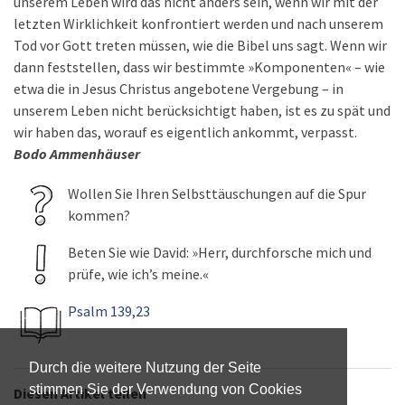
unserem Leben wird das nicht anders sein, wenn wir mit der
letzten Wirklichkeit konfrontiert werden und nach unserem
Tod vor Gott treten müssen, wie die Bibel uns sagt. Wenn wir
dann feststellen, dass wir bestimmte »Komponenten« – wie
etwa die in Jesus Christus angebotene Vergebung – in
unserem Leben nicht berücksichtigt haben, ist es zu spät und
wir haben das, worauf es eigentlich ankommt, verpasst.
Bodo Ammenhäuser
Wollen Sie Ihren Selbsttäuschungen auf die Spur
kommen?
Beten Sie wie David: »Herr, durchforsche mich und
prüfe, wie ich’s meine.«
Psalm 139,23
Durch die weitere Nutzung der Seite
stimmen Sie der Verwendung von Cookies
Diesen Artikel teilen