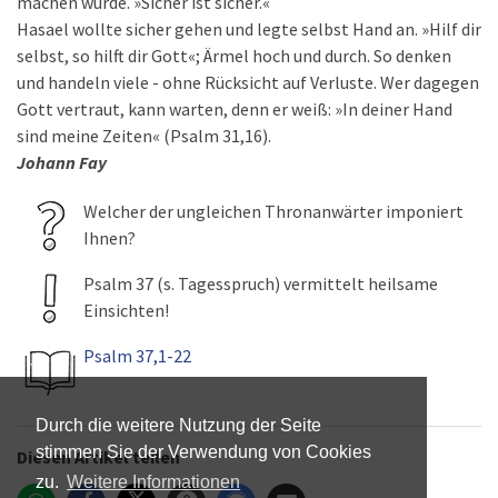
machen würde. »Sicher ist sicher.«
Hasael wollte sicher gehen und legte selbst Hand an. »Hilf dir
selbst, so hilft dir Gott«; Ärmel hoch und durch. So denken
und handeln viele - ohne Rücksicht auf Verluste. Wer dagegen
Gott vertraut, kann warten, denn er weiß: »In deiner Hand
sind meine Zeiten« (Psalm 31,16).
Johann Fay
Welcher der ungleichen Thronanwärter imponiert
Ihnen?
Psalm 37 (s. Tagesspruch) vermittelt heilsame
Einsichten!
Psalm 37,1-22
Durch die weitere Nutzung der Seite
stimmen Sie der Verwendung von Cookies
Diesen Artikel teilen
zu.
Weitere Informationen