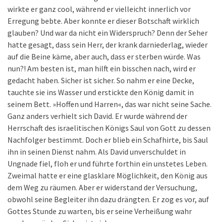
wirkte er ganz cool, während er vielleicht innerlich vor
Erregung bebte. Aber konnte er dieser Botschaft wirklich
glauben? Und war da nicht ein Widerspruch? Denn der Seher
hatte gesagt, dass sein Herr, der krank darniederlag, wieder
auf die Beine käme, aber auch, dass er sterben würde. Was
nun?! Am besten ist, man hilft ein bisschen nach, wird er
gedacht haben. Sicher ist sicher. So nahm er eine Decke,
tauchte sie ins Wasser und erstickte den König damit in
seinem Bett. »Hoffen und Harren«, das war nicht seine Sache.
Ganz anders verhielt sich David. Er wurde während der
Herrschaft des israelitischen Königs Saul von Gott zu dessen
Nachfolger bestimmt. Doch er blieb ein Schafhirte, bis Saul
ihn in seinen Dienst nahm. Als David unverschuldet in
Ungnade fiel, floh er und führte forthin ein unstetes Leben.
Zweimal hatte er eine glasklare Möglichkeit, den König aus
dem Weg zu räumen. Aber er widerstand der Versuchung,
obwohl seine Begleiter ihn dazu drängten. Er zog es vor, auf
Gottes Stunde zu warten, bis er seine Verheißung wahr