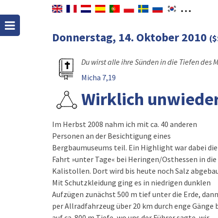
Donnerstag, 14. Oktober 2010
($
Du wirst alle ihre Sünden in die Tiefen des 
Micha 7,19
Wirklich unwiede
Im Herbst 2008 nahm ich mit ca. 40 anderen
Personen an der Besichtigung eines
Bergbaumuseums teil. Ein Highlight war dabei die
Fahrt »unter Tage« bei Heringen/Osthessen in die
Kalistollen. Dort wird bis heute noch Salz abgebau
Mit Schutzkleidung ging es in niedrigen dunklen
Aufzügen zunächst 500 m tief unter die Erde, dan
per Allradfahrzeug über 20 km durch enge Gänge b
auf ca. 800 m Tiefe, wo uns der Führer sagte, wir