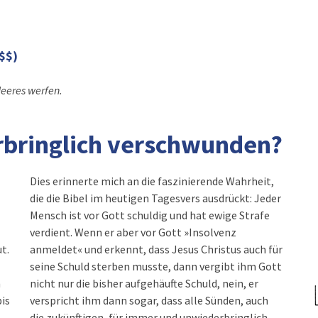
$$)
Meeres werfen.
rbringlich verschwunden?
Dies erinnerte mich an die faszinierende Wahrheit,
die die Bibel im heutigen Tagesvers ausdrückt: Jeder
Mensch ist vor Gott schuldig und hat ewige Strafe
verdient. Wenn er aber vor Gott »Insolvenz
t.
anmeldet« und erkennt, dass Jesus Christus auch für
seine Schuld sterben musste, dann vergibt ihm Gott
n
nicht nur die bisher aufgehäufte Schuld, nein, er
is
verspricht ihm dann sogar, dass alle Sünden, auch
die zukünftigen, für immer und unwiederbringlich