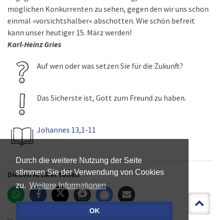
möglichen Konkurrenten zu sehen, gegen den wir uns schon
einmal »vorsichtshalber« abschotten. Wie schön befreit
kann unser heutiger 15. März werden!
Karl-Heinz Gries
Auf wen oder was setzen Sie für die Zukunft?
Das Sicherste ist, Gott zum Freund zu haben.
Johannes 13,1-11
Durch die weitere Nutzung der Seite
stimmen Sie der Verwendung von Cookies
Diesen Artikel teilen
zu.
Weitere Informationen
OK