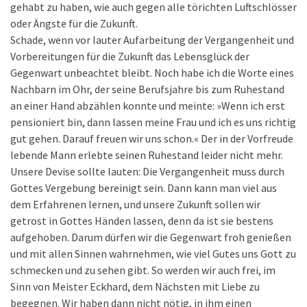
gehabt zu haben, wie auch gegen alle törichten Luftschlösser
oder Ängste für die Zukunft.
Schade, wenn vor lauter Aufarbeitung der Vergangenheit und
Vorbereitungen für die Zukunft das Lebensglück der
Gegenwart unbeachtet bleibt. Noch habe ich die Worte eines
Nachbarn im Ohr, der seine Berufsjahre bis zum Ruhestand
an einer Hand abzählen konnte und meinte: »Wenn ich erst
pensioniert bin, dann lassen meine Frau und ich es uns richtig
gut gehen. Darauf freuen wir uns schon.« Der in der Vorfreude
lebende Mann erlebte seinen Ruhestand leider nicht mehr.
Unsere Devise sollte lauten: Die Vergangenheit muss durch
Gottes Vergebung bereinigt sein. Dann kann man viel aus
dem Erfahrenen lernen, und unsere Zukunft sollen wir
getrost in Gottes Händen lassen, denn da ist sie bestens
aufgehoben. Darum dürfen wir die Gegenwart froh genießen
und mit allen Sinnen wahrnehmen, wie viel Gutes uns Gott zu
schmecken und zu sehen gibt. So werden wir auch frei, im
Sinn von Meister Eckhard, dem Nächsten mit Liebe zu
begegnen. Wir haben dann nicht nötig, in ihm einen