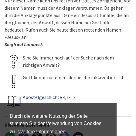
Nur dieser Name kann uns retten vor Gottes Zorngericht. Vor
diesem Namen muss der Ankläger verstummen. Da gehen
ihm die Anklagepunkte aus. Der Herr Jesus ist für alle, die an
ihn glauben, der Anwalt, dessen Name bei Gott alles
bedeutet. Rufen auch Sie heute diesen rettenden Namen
»Jesus« an!
Siegfried Lambeck
Sind Sie immer noch auf der Suche nach dem
richtigen Anwalt?
Gott kennt nur einen, der bei ihm akkreditiert ist.
Apostelgeschichte 4,1-12
Durch die weitere Nutzung der Seite
stimmen Sie der Verwendung von Cookies
Diesen Artikel teilen
zu.
Weitere Informationen