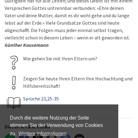
Gültigkeit hat für alle Zeiten; und dieses Gebot ist mit einem
Versprechen Gottes untrennbar verbunden: »Ehre deinen
Vater und deine Mutter, damit es dir wohl gehe und du lange
lebst auf der Erde.« Viele Grundsätze Gottes sind heute
abgeschafft. Die Folgen muss jeder einmal selbst tragen,
vielleicht schon in diesem Leben – wenn er alt geworden ist.
Günther Kausemann
Wie gehen Sie mit Ihren Eltern um?
Zeigen Sie heute Ihren Eltern Ihre Hochachtung und
Hilfsbereitschaft!
Sprüche 23,25-35
Durch die weitere Nutzung der Seite
stimmen Sie der Verwendung von Cookies
Diesen Artikel teilen
zu.
Weitere Informationen