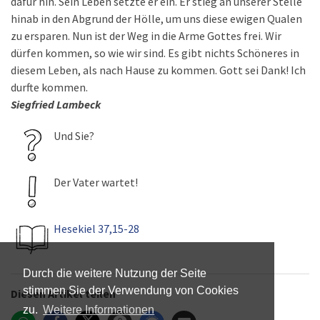
dafür hin. Sein Leben setzte er ein. Er stieg an unserer Stelle
hinab in den Abgrund der Hölle, um uns diese ewigen Qualen
zu ersparen. Nun ist der Weg in die Arme Gottes frei. Wir
dürfen kommen, so wie wir sind. Es gibt nichts Schöneres in
diesem Leben, als nach Hause zu kommen. Gott sei Dank! Ich
durfte kommen.
Siegfried Lambeck
Und Sie?
Der Vater wartet!
Hesekiel 37,15-28
Durch die weitere Nutzung der Seite
stimmen Sie der Verwendung von Cookies
Diesen Artikel teilen
zu.
Weitere Informationen