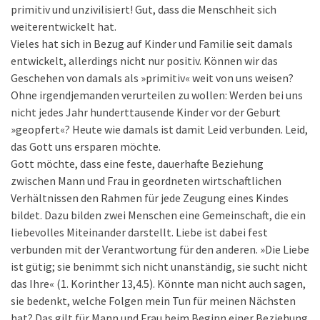
primitiv und unzivilisiert! Gut, dass die Menschheit sich
weiterentwickelt hat.
Vieles hat sich in Bezug auf Kinder und Familie seit damals
entwickelt, allerdings nicht nur positiv. Können wir das
Geschehen von damals als »primitiv« weit von uns weisen?
Ohne irgendjemanden verurteilen zu wollen: Werden bei uns
nicht jedes Jahr hunderttausende Kinder vor der Geburt
»geopfert«? Heute wie damals ist damit Leid verbunden. Leid,
das Gott uns ersparen möchte.
Gott möchte, dass eine feste, dauerhafte Beziehung
zwischen Mann und Frau in geordneten wirtschaftlichen
Verhältnissen den Rahmen für jede Zeugung eines Kindes
bildet. Dazu bilden zwei Menschen eine Gemeinschaft, die ein
liebevolles Miteinander darstellt. Liebe ist dabei fest
verbunden mit der Verantwortung für den anderen. »Die Liebe
ist gütig; sie benimmt sich nicht unanständig, sie sucht nicht
das Ihre« (1. Korinther 13,4.5). Könnte man nicht auch sagen,
sie bedenkt, welche Folgen mein Tun für meinen Nächsten
hat? Das gilt für Mann und Frau beim Beginn einer Beziehung