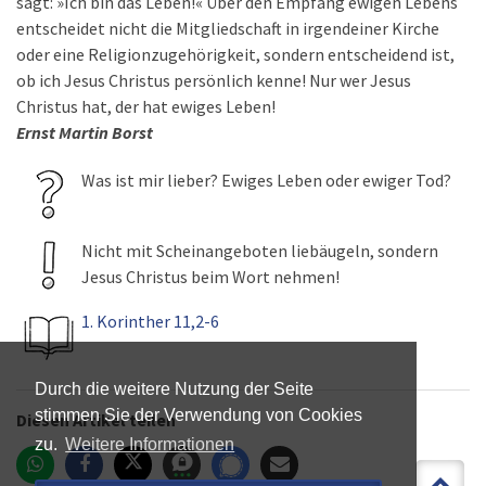
sagt: »Ich bin das Leben!« Über den Empfang ewigen Lebens
entscheidet nicht die Mitgliedschaft in irgendeiner Kirche
oder eine Religionzugehörigkeit, sondern entscheidend ist,
ob ich Jesus Christus persönlich kenne! Nur wer Jesus
Christus hat, der hat ewiges Leben!
Ernst Martin Borst
Was ist mir lieber? Ewiges Leben oder ewiger Tod?
Nicht mit Scheinangeboten liebäugeln, sondern
Jesus Christus beim Wort nehmen!
1. Korinther 11,2-6
Durch die weitere Nutzung der Seite
stimmen Sie der Verwendung von Cookies
Diesen Artikel teilen
zu.
Weitere Informationen