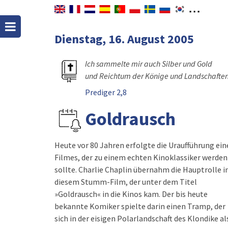
Dienstag, 16. August 2005
Ich sammelte mir auch Silber und Gold
und Reichtum der Könige und Landschaften
Prediger 2,8
Goldrausch
Heute vor 80 Jahren erfolgte die Uraufführung ein
tatsächlich Tausende wie Charlie Chaplin auf, um 
Filmes, der zu einem echten Kinoklassiker werden
der Eiswüste ihrem Traum vom Gold und dem damit
sollte. Charlie Chaplin übernahm die Hauptrolle i
verbundenen, vermeintlich glücklichen Lebe
diesem Stumm-Film, der unter dem Titel
»Goldrausch« in die Kinos kam. Der bis heute
bekannte Komiker spielte darin einen Tramp, der
sich in der eisigen Polarlandschaft des Klondike al