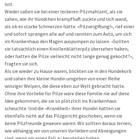
isst.
Wieder saßen sie bei einer leckeren Pilzmahlzeit, als sie
sahen, wie ihr Hündchen krampfhaft zuckte und sich wand,
als ob es starke Schmerzen hätte. »Pilzvergiftung!«, rief einer
und sofort sprangen alle auf und rannten zum Auto, um sich
im Krankenhaus den Magen auspumpen zu lassen. »Sollten
sie tatsächlich einen Knollenblätterpilz übersehen haben,
oder hatten die Pilze vielleicht nicht lange genug gekocht?«,
fragten sie sich.
Als sie wieder zu Hause waren, blickten sie in den Hundekorb
und sahen ihre kleine Hündin umgeben von einer Reihe
winziger Welpen, die diese eben zur Welt gebracht hatte.
Ohne ihre Vorliebe für Pilze wäre diese Familie nie auf diese
Idee gekommen, die sie so plötzlich ins Krankenhaus
scheuchte. Und die »Krankheit« ihrer Hündin hätten sie
ebenfalls nicht auf das Pilzgericht geschoben, wenn sie
keine Pilzfreunde gewesen wären. Wir sollten daraus lernen,
wie abhängig wir von unseren Vorlieben und Abneigungen
sind, wenn wir einen Fall zu beurteilen haben.