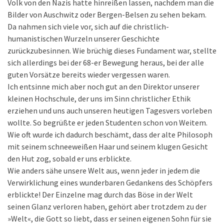
Volk von den Nazis hatte hinreißen lassen, nachdem man die
Bilder von Auschwitz oder Bergen-Belsen zu sehen bekam.
Da nahmen sich viele vor, sich auf die christlich-
humanistischen Wurzeln unserer Geschichte
zurückzubesinnen. Wie brüchig dieses Fundament war, stellte
sich allerdings bei der 68-er Bewegung heraus, bei der alle
guten Vorsätze bereits wieder vergessen waren.
Ich entsinne mich aber noch gut an den Direktor unserer
kleinen Hochschule, der uns im Sinn christlicher Ethik
erziehen und uns auch unseren heutigen Tagesvers vorleben
wollte. So begrüßte er jeden Studenten schon von Weitem.
Wie oft wurde ich dadurch beschämt, dass der alte Philosoph
mit seinem schneeweißen Haar und seinem klugen Gesicht
den Hut zog, sobald er uns erblickte.
Wie anders sähe unsere Welt aus, wenn jeder in jedem die
Verwirklichung eines wunderbaren Gedankens des Schöpfers
erblickte! Der Einzelne mag durch das Böse in der Welt
seinen Glanz verloren haben, gehört aber trotzdem zu der
»Welt«, die Gott so liebt, dass er seinen eigenen Sohn für sie