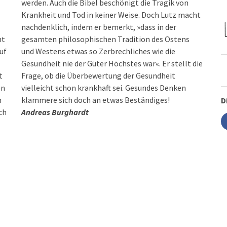
werden. Auch die Bibel beschönigt die Tragik von
Krankheit und Tod in keiner Weise. Doch Lutz macht
nachdenklich, indem er bemerkt, »dass in der
ht
gesamten philosophischen Tradition des Ostens
uf
und Westens etwas so Zerbrechliches wie die
Gesundheit nie der Güter Höchstes war«. Er stellt die
t
Frage, ob die Überbewertung der Gesundheit
en
vielleicht schon krankhaft sei. Gesundes Denken
n
klammere sich doch an etwas Beständiges!
D
ch
Andreas Burghardt