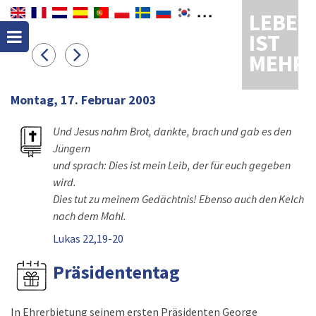
LEBEN
IST
MEHR
Montag, 17. Februar 2003
Und Jesus nahm Brot, dankte, brach und gab es den
Jüngern
und sprach: Dies ist mein Leib, der für euch gegeben
wird.
Dies tut zu meinem Gedächtnis! Ebenso auch den Kelch
nach dem Mahl.
Lukas 22,19-20
Präsidententag
In Ehrerbietung seinem ersten Präsidenten George