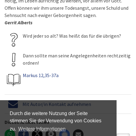
nötig, im Leben aufrichtig zu werden, vor allem vor Gott.
Offen können wir ihm unsere Todesangst, unsere Schuld und
Sehnsucht nach ewiger Geborgenheit sagen.
Gerrit Alberts
Wird jeder so alt? Was heißt das für die übrigen?
Dann sollte man seine Angelegenheiten rechtzeitig
ordnen!
Markus 12,35-37a
Mit Autor/in Kontakt aufnehmen
Durch die weitere Nutzung der Seite
stimmen Sie der Verwendung von Cookies
Diesen Artikel teilen
zu.
Weitere Informationen