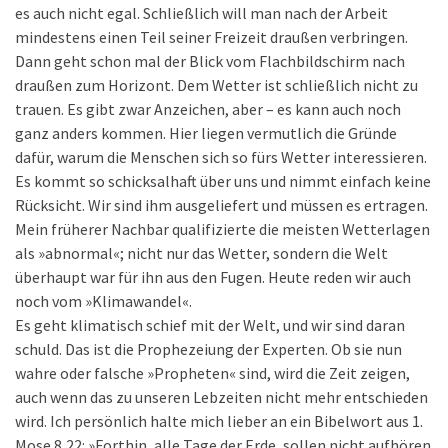
es auch nicht egal. Schließlich will man nach der Arbeit
mindestens einen Teil seiner Freizeit draußen verbringen.
Dann geht schon mal der Blick vom Flachbildschirm nach
draußen zum Horizont. Dem Wetter ist schließlich nicht zu
trauen. Es gibt zwar Anzeichen, aber – es kann auch noch
ganz anders kommen. Hier liegen vermutlich die Gründe
dafür, warum die Menschen sich so fürs Wetter interessieren.
Es kommt so schicksalhaft über uns und nimmt einfach keine
Rücksicht. Wir sind ihm ausgeliefert und müssen es ertragen.
Mein früherer Nachbar qualifizierte die meisten Wetterlagen
als »abnormal«; nicht nur das Wetter, sondern die Welt
überhaupt war für ihn aus den Fugen. Heute reden wir auch
noch vom »Klimawandel«.
Es geht klimatisch schief mit der Welt, und wir sind daran
schuld. Das ist die Prophezeiung der Experten. Ob sie nun
wahre oder falsche »Propheten« sind, wird die Zeit zeigen,
auch wenn das zu unseren Lebzeiten nicht mehr entschieden
wird. Ich persönlich halte mich lieber an ein Bibelwort aus 1.
Mose 8,22: »Forthin, alle Tage der Erde, sollen nicht aufhören