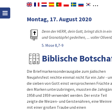
Montag, 17. August 2020
Denn der HERR, dein Gott, bringt dich in ei
und Granatäpfel gedeihen, ... voller Oliven
5. Mose 8,7-9
Biblische Botschaf
Die Briefmarkensonderausgabe zum jüdischen
Neujahrsfest reichte einmal nicht für ein Jahr - u
die sieben von Gott einst versprochenen Früchte 
den Marken unterzubringen, mussten die Jahrgä
1958 und 1959 verwendet werden. Der erste Teil
zeigte die Weizen- und Gerstenähren, eine Weinr
mit einer großen Traube und einen