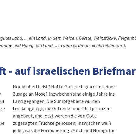
n gutes Land, ... ein Land, in dem Weizen, Gerste, Weinstöcke, Feige
bäume und Honig; ein Land ... in dem es dir an nichts fehlen wird.
t - auf israelischen Briefma
Honig überfließt? Hatte Gott sich geirrt in seiner
m
Zusage an Mose? Inzwischen sind einige Jahre ins
auf
Land gegangen. Die Sumpfgebiete wurden
nge
trockengelegt, die Getreide- und Obstpflanzen
angebaut, und jetzt werden die von Gott
ebe
zugesagten Früchte genossen; inzwischen weiß
jeder, was die Formulierung »Milch und Honig« für