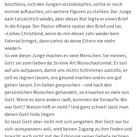
beschloss, sich den Jungen vorzuknöpfen, sollte er noch
einmal auftauchen, um weitere Figuren zu stehlen. Der Junge
kam tatsächlich wieder, aber dieses Mal legte er einen Brief
in die Krippe. Der Pastor öffnete später den Brief und las:
»Liebes Christkind, wenn du mir dieses Jahr wieder kein
Fahrrad bringst, dann siehst du deine Eltern nie mehr
wieder!«
So wie dieser Junge machen es viele Menschen. Sie meinen,
Gott sei zum Geben da. So eine Art Wunschautomat: Er soll
auf uns aufpassen, damit uns nichts Schlimmes zustößt, er
soll es regnen lassen, uns gesund machen und es uns gut
gehen lassen. Ein Gebet gesprochen – und nach den
persönlichen Wünschen gehandelt, so erwarten es viele von
Gott. Wenn es dann anders läuft, kommen die Vorwürfe: Wo
war Gott? Warum hilft er nicht? Und ganz schnell lässt man
diesen Gott links liegen.
So lässt Gott aber nicht mit sich umgehen. Wer Gott nur für
sich »einspannen« will, wird keinen Zugang zu ihm finden und
braucht auch nicht mit der Erhörung seiner Gebete rechnen.