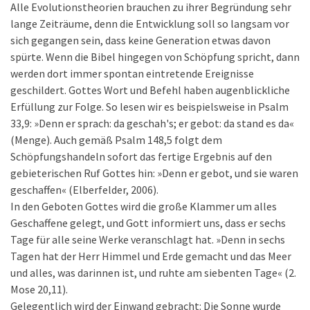
Alle Evolutionstheorien brauchen zu ihrer Begründung sehr
lange Zeiträume, denn die Entwicklung soll so langsam vor
sich gegangen sein, dass keine Generation etwas davon
spürte. Wenn die Bibel hingegen von Schöpfung spricht, dann
werden dort immer spontan eintretende Ereignisse
geschildert. Gottes Wort und Befehl haben augenblickliche
Erfüllung zur Folge. So lesen wir es beispielsweise in Psalm
33,9: »Denn er sprach: da geschah's; er gebot: da stand es da«
(Menge). Auch gemäß Psalm 148,5 folgt dem
Schöpfungshandeln sofort das fertige Ergebnis auf den
gebieterischen Ruf Gottes hin: »Denn er gebot, und sie waren
geschaffen« (Elberfelder, 2006).
In den Geboten Gottes wird die große Klammer um alles
Geschaffene gelegt, und Gott informiert uns, dass er sechs
Tage für alle seine Werke veranschlagt hat. »Denn in sechs
Tagen hat der Herr Himmel und Erde gemacht und das Meer
und alles, was darinnen ist, und ruhte am siebenten Tage« (2.
Mose 20,11).
Gelegentlich wird der Einwand gebracht: Die Sonne wurde