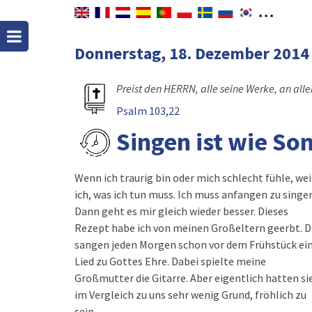
Donnerstag, 18. Dezember 201
Preist den HERRN, alle seine Werke, an all
Psalm 103,22
Singen ist wie So
Wenn ich traurig bin oder mich schlecht fühle, we
ich, was ich tun muss. Ich muss anfangen zu singe
Dann geht es mir gleich wieder besser. Dieses
Rezept habe ich von meinen Großeltern geerbt. D
sangen jeden Morgen schon vor dem Frühstück ei
Lied zu Gottes Ehre. Dabei spielte meine
Großmutter die Gitarre. Aber eigentlich hatten si
im Vergleich zu uns sehr wenig Grund, fröhlich zu
sein.