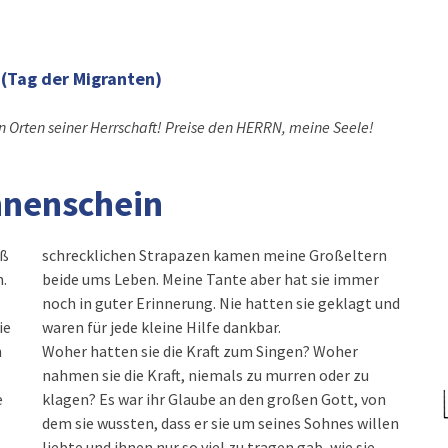
4
(Tag der Migranten)
en Orten seiner Herrschaft! Preise den HERRN, meine Seele!
nnenschein
iß
schrecklichen Strapazen kamen meine Großeltern
n.
beide ums Leben. Meine Tante aber hat sie immer
noch in guter Erinnerung. Nie hatten sie geklagt und
ie
waren für jede kleine Hilfe dankbar.
n
Woher hatten sie die Kraft zum Singen? Woher
nahmen sie die Kraft, niemals zu murren oder zu
e
klagen? Es war ihr Glaube an den großen Gott, von
dem sie wussten, dass er sie um seines Sohnes willen
liebte und ihnen nur so viel zu tragen gab, wie sie