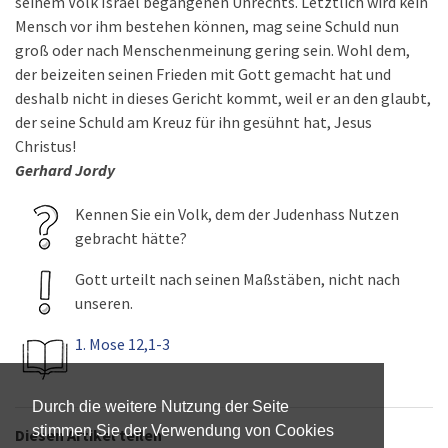
seinem Volk Israel begangenen Unrechts. Letztlich wird kein
Mensch vor ihm bestehen können, mag seine Schuld nun
groß oder nach Menschenmeinung gering sein. Wohl dem,
der beizeiten seinen Frieden mit Gott gemacht hat und
deshalb nicht in dieses Gericht kommt, weil er an den glaubt,
der seine Schuld am Kreuz für ihn gesühnt hat, Jesus
Christus!
Gerhard Jordy
Kennen Sie ein Volk, dem der Judenhass Nutzen
gebracht hätte?
Gott urteilt nach seinen Maßstäben, nicht nach
unseren.
1. Mose 12,1-3
Durch die weitere Nutzung der Seite
stimmen Sie der Verwendung von Cookies
Diesen Artikel teilen