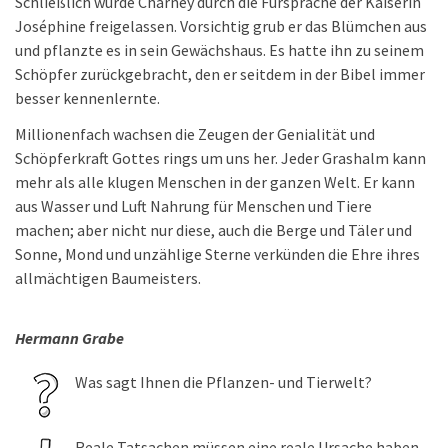
Schließlich wurde Charney durch die Fürsprache der Kaiserin
Joséphine freigelassen. Vorsichtig grub er das Blümchen aus
und pflanzte es in sein Gewächshaus. Es hatte ihn zu seinem
Schöpfer zurückgebracht, den er seitdem in der Bibel immer
besser kennenlernte.
Millionenfach wachsen die Zeugen der Genialität und
Schöpferkraft Gottes rings um uns her. Jeder Grashalm kann
mehr als alle klugen Menschen in der ganzen Welt. Er kann
aus Wasser und Luft Nahrung für Menschen und Tiere
machen; aber nicht nur diese, auch die Berge und Täler und
Sonne, Mond und unzählige Sterne verkünden die Ehre ihres
allmächtigen Baumeisters.
Hermann Grabe
Was sagt Ihnen die Pflanzen- und Tierwelt?
Reale Tatsachen müssen eine reale Ursache haben,