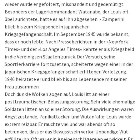
wieder wurde er gefoltert, misshandelt und gedemütigt.
Besonders der Lagerkommandant Watanabe, der Louis oft
übel zurichtete, hatte es auf ihn abgesehen. - Zamperini
blieb bis zum Kriegsende in japanischer
Kriegsgefangenschaft. Im September 1945 wurde bekannt,
dass er noch lebte. Nach Presseberichten in der »New York
Times« und der »Los Angeles Times« kehrte er als Kriegsheld
in die Vereinigten Staaten zurück. Der Versuch, seine
Sportlerkarriere fortzusetzen, scheiterte wegen einer in der
japanischen Kriegsgefangenschaft erlittenen Verletzung.
1946 heiratete er und blieb bis ans Lebensende mit seiner
Frau zusammen.
Doch dunkle Wolken zogen auf. Louis litt an einer
posttraumatischen Belastungsstörung. Sehr viele ehemalige
Soldaten litten an so einer Störung. Die Auswirkungen waren
Angstzustände, Panikattacken und Wutanfälle. Louis wurde
extrem reizbar. Er rauchte viel und war abends oft so
betrunken, dass er das Bewusstsein verlor. Unbändige Wut
erfüllte ihn. Oft war er in Kneipenschlägereien verwickelt. Er