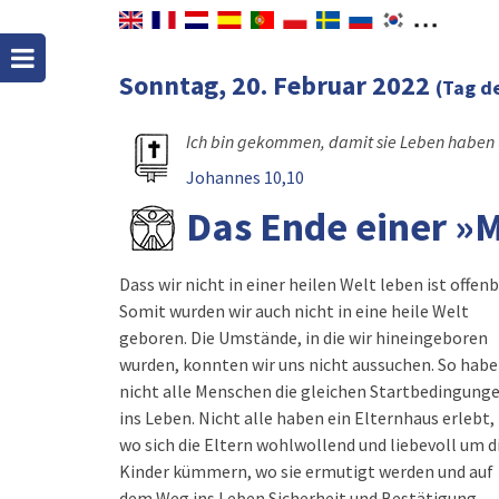
Sonntag, 20. Februar 2022
(Tag d
Ich bin gekommen, damit sie Leben haben u
Johannes 10,10
Das Ende einer »
Dass wir nicht in einer heilen Welt leben ist offenb
eine »Mangelgeschichte« geboren und entwick
Somit wurden wir auch nicht in eine heile Welt
geboren. Die Umstände, in die wir hineingeboren
wurden, konnten wir uns nicht aussuchen. So hab
nicht alle Menschen die gleichen Startbedingung
ins Leben. Nicht alle haben ein Elternhaus erlebt,
wo sich die Eltern wohlwollend und liebevoll um d
Kinder kümmern, wo sie ermutigt werden und auf
dem Weg ins Leben Sicherheit und Bestätigung