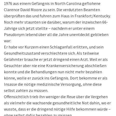
1976 aus einem Gefängnis in North Carolina geflohene
Clarence David Moore zu sein. Die verdutzten Beamten
überprüften das und fuhren zum Haus in Frankfort/Kentucky.
Noch mehr staunten sie darüber, warum der inzwischen 66-
Jährige sich jetzt stellte – nachdem er unter einem
Pseudonym lebend über all die Jahre unentdeckt geblieben
war:
Er habe vor Kurzem einen Schlaganfall erlitten, und sein
Gesundheitszustand verschlechtere sich. Als teilweise
Gelähmter brauche er jetzt dringend einen Arzt. Weil er als
Gesuchter aber nie eine Krankenversicherung abschließen
konnte und die Behandlungen nun nicht mehr bezahlen
könne, wolle er zurück ins Gefängnis. Dort bekomme er als
Insasse die nötige medizinische Versorgung, ohne diese
selbst zahlen zu müssen.
Offensichtlich trieb ihn weniger die Reue über die Vergehen
als vielmehr die wachsende gesundheitliche Not dahin, wo er
wusste, dass er die dringend nötige Hilfe bekommen würde –
ohne selbst dafür bezahlen zu müssen.