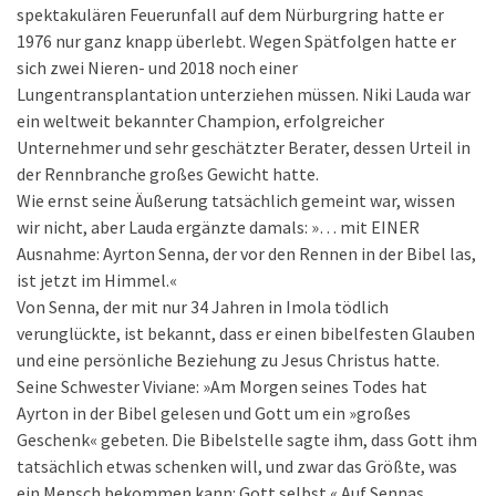
spektakulären Feuerunfall auf dem Nürburgring hatte er
1976 nur ganz knapp überlebt. Wegen Spätfolgen hatte er
sich zwei Nieren- und 2018 noch einer
Lungentransplantation unterziehen müssen. Niki Lauda war
ein weltweit bekannter Champion, erfolgreicher
Unternehmer und sehr geschätzter Berater, dessen Urteil in
der Rennbranche großes Gewicht hatte.
Wie ernst seine Äußerung tatsächlich gemeint war, wissen
wir nicht, aber Lauda ergänzte damals: »… mit EINER
Ausnahme: Ayrton Senna, der vor den Rennen in der Bibel las,
ist jetzt im Himmel.«
Von Senna, der mit nur 34 Jahren in Imola tödlich
verunglückte, ist bekannt, dass er einen bibelfesten Glauben
und eine persönliche Beziehung zu Jesus Christus hatte.
Seine Schwester Viviane: »Am Morgen seines Todes hat
Ayrton in der Bibel gelesen und Gott um ein »großes
Geschenk« gebeten. Die Bibelstelle sagte ihm, dass Gott ihm
tatsächlich etwas schenken will, und zwar das Größte, was
ein Mensch bekommen kann: Gott selbst.« Auf Sennas