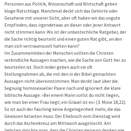
Personen aus Politik, Wissenschaft und Wirtschaft geben
kluge Ratschläge. Manchmal deckt sich das Gehörte oder
Gesehene mit unserer Sicht, aber oft haben wir das ungute
Empfinden, dass irgendetwas an dieser oder jener Antwort
nicht stimmen kann. Wo ist der unbestechliche Ratgeber, der
die Sache richtig beurteilt und einen guten Rat gibt, an den
man sich vertrauensvoll halten kann?
Im Zusammenleben der Menschen sollten die Christen
verbindliche Aussagen machen, wie die Sache von Gott her zu
beurteilen ist. Doch leider geben auch sie oft
Stellungnahmen ab, die mit den in der Bibel gemachten
Aussagen nicht übereinstimmen. Man denkt laut über die
Segnung homosexueller Paare nach und ignoriert die klare
biblische Aussage: »Bei einem Mann sollst du nicht liegen,
wie man bei einer Frau liegt; ein Gräuel ist es« (3. Mose 18,22).
So ist auch der Fasching keine Angelegenheit mehr, die das
Gewissen belasten muss: Der Ehebruch vom Dienstag wird
durch das Aschenkreuz am Mittwoch ausgelöscht. Am
liebsten möchte man, dass die Christen genauso denken wie