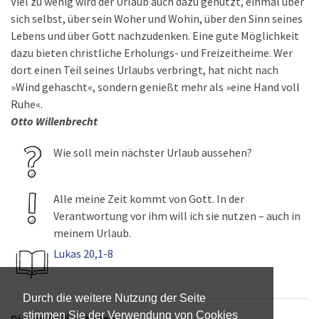
Viel zu wenig wird der Urlaub auch dazu genutzt, einmal über
sich selbst, über sein Woher und Wohin, über den Sinn seines
Lebens und über Gott nachzudenken. Eine gute Möglichkeit
dazu bieten christliche Erholungs- und Freizeitheime. Wer
dort einen Teil seines Urlaubs verbringt, hat nicht nach
»Wind gehascht«, sondern genießt mehr als »eine Hand voll
Ruhe«.
Otto Willenbrecht
Wie soll mein nächster Urlaub aussehen?
Alle meine Zeit kommt von Gott. In der
Verantwortung vor ihm will ich sie nutzen – auch in
meinem Urlaub.
Lukas 20,1-8
Durch die weitere Nutzung der Seite
stimmen Sie der Verwendung von Cookies
Diesen Artikel teilen