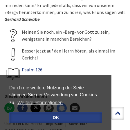
mir reden kann? Er will jedenfalls, dass wir von unserem
»Berg« herunterkommen, um zu hören, was Er uns sagen will.
Gerhard Schwabe
Meinen Sie noch, ein »Berg« vor Gott zu sein,
wenigstens in manchen Bereichen?
Besser jetzt auf den Herrn hören, als einmal im
Gericht!
Psalm 126
Durch die weitere Nutzung der Seite
stimmen Sie der Verwendung von Cookies
Diesen Artikel teilen
zu.
Weitere Informationen
OK
Über »LEBEN IST MEHR«
Impressum
Datenschutz