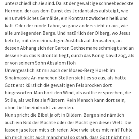
unterschiedlich sie sind. Da ist der gewaltige schneebedeckte
Hermon, der aus dem Dunst des Jordantales aufsteigt, wie
ein unwirkliches Gemälde, ein Kontrast zwischen heiß und
kalt. Oder der runde Tabor, so ganz anders sieht er aus, wie
alle umliegenden Berge. Und natürlich der Ölberg, wo Jesus
betete, mit dem einmaligen Ausblick auf Jerusalem, an
dessen Abhang sich der Garten Gethsemane schmiegt und an
dessen Fuß das Kidrontal liegt, durch das König David zog, als
er von seinem Sohn Absalom floh.
Unvergesslich ist mir auch der Moses-Berg Horeb im
Sinaimassiv. An manchen Stellen sieht es so aus, als hätte
Gott erst kürzlich die gewaltigen Felsbrocken dort
hingeworfen. Man hört den Wind, als wollte er sprechen, die
Stille, als wollte sie flüstern. Kein Mensch kann dort sein,
ohne tief beeindruckt zu werden.
Nun spricht die Bibel ja oft in Bildern. Berge sind nämlich
auch ein Bild der Mächte oder der Mächtigen dieser Welt. Die
lassen ja selten mit sich reden. Aber wie ist es mit mir? Fühle
ich mich nicht auch manchmal so stark, dass Gott nicht mit