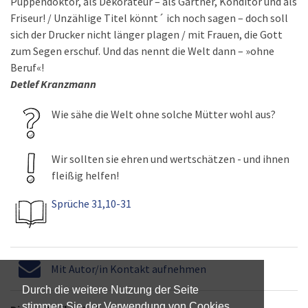
Puppendoktor, als Dekorateur – als Gärtner, Konditor und als
Friseur! / Unzählige Titel könnt´ ich noch sagen – doch soll
sich der Drucker nicht länger plagen / mit Frauen, die Gott
zum Segen erschuf. Und das nennt die Welt dann – »ohne
Beruf«!
Detlef Kranzmann
Wie sähe die Welt ohne solche Mütter wohl aus?
Wir sollten sie ehren und wertschätzen - und ihnen
fleißig helfen!
Sprüche 31,10-31
Mit Autor/in Kontakt aufnehmen
Durch die weitere Nutzung der Seite
stimmen Sie der Verwendung von Cookies