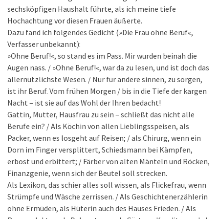
sechsköpfigen Haushalt führte, als ich meine tiefe
Hochachtung vor diesen Frauen äußerte.
Dazu fand ich folgendes Gedicht (»Die Frau ohne Beruf«,
Verfasser unbekannt):
»Ohne Beruf!«, so stand es im Pass. Mir wurden beinah die
Augen nass. / »Ohne Beruf!«, war da zu lesen, und ist doch das
allernützlichste Wesen. / Nur für andere sinnen, zu sorgen,
ist ihr Beruf. Vom frühen Morgen / bis in die Tiefe der kargen
Nacht – ist sie auf das Wohl der Ihren bedacht!
Gattin, Mutter, Hausfrau zu sein – schließt das nicht alle
Berufe ein? / Als Köchin von allen Lieblingsspeisen, als
Packer, wenn es losgeht auf Reisen; / als Chirurg, wenn ein
Dorn im Finger versplittert, Schiedsmann bei Kämpfen,
erbost und erbittert; / Färber von alten Mänteln und Röcken,
Finanzgenie, wenn sich der Beutel soll strecken.
Als Lexikon, das schier alles soll wissen, als Flickefrau, wenn
Strümpfe und Wäsche zerrissen. / Als Geschichtenerzählerin
ohne Ermüden, als Hüterin auch des Hauses Frieden. / Als