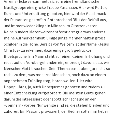
An einer Ecke versammelt sich um eine fremdländische
Musikgruppe eine große Traube Zuschauer. Hier wird Kultur,
Kunst und Unterhaltung geboten, hier wird der Geschmack
der Passanten getroffen. Entsprechend fällt der Beifall aus,
und immer wieder klingeln Münzen im Gitarrenkasten.
Keine hundert Meter weiter entfernt erregt etwas anderes
meine Aufmerksamkeit. Einige junge Männer halten große
Schilder in die Höhe. Bereits von Weitem ist der Name »Jesus
Christus« zu erkennen, dazu einige groß gedruckte
Bibelsprüche. Ein Mann steht auf einer kleinen Erhöhung und
redet auf die Vorübergehenden ein, er predigt davon, dass wir
Menschen Gott brauchen. Sein Thema passt aber gar nicht so
recht zu dem, was moderne Menschen, noch dazu an einem
angenehmen Frühlingstag, hören wollen. Hier wird
Unpopuläres, ja, auch Unbequemes geboten und zudem zu
einer Entscheidung aufgefordert. Die meisten Leute gehen
darum desinteressiert oder spöttisch lächelnd an den
»Spinnern« vorbei. Nur wenige sind es, die stehen bleiben und
zuhören. Ein Passant provoziert, der Redner solle ihm lieber