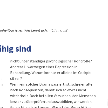
unheilbar ist es. Wer kennt sich mit ihm aus?
hig sind
nicht unter ständiger psychologischer Kontrolle?
Andreas L. war wegen einer Depression in
Behandlung. Warum konnte er alleine im Cockpit
n
sitzen?
em
Wenn ein solches Drama passiert ist, schreien alle
nach Konsequenzen, damit sich so etwas nicht
wiederholt. Doch bei allen Versuchen, den Menschen
besser zu überprüfen und auszubilden, wir werden
ass
ihn nicht ändern können. Was ist der Mensch? Ein