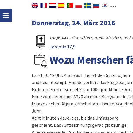
Donnerstag, 24. März 2016
Trügerisch ist das Herz, mehr als alles, und 
Jeremia 17,9
Wozu Menschen fä
Es ist 10.45 Uhr. Andreas L. leitet den Sinkflug ein
und beschleunigt. Rapide verliert das Flugzeug an
Höhenmetern – von jetzt an 1000 pro Minute. Am
Ende wird der Airbus A320 an einer Bergwand in de
französischen Alpen zerschellen – heute, vor ein
Jahr.
Acht Minuten dauert es, bis das Unfassbare
geschieht. Das Aufzeichnungsgerät gibt ruhige
Atemzüge wieder. Als die Besatzung registriert, d