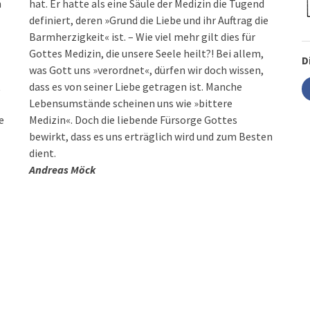
h
hat. Er hatte als eine Säule der Medizin die Tugend
definiert, deren »Grund die Liebe und ihr Auftrag die
Barmherzigkeit« ist. – Wie viel mehr gilt dies für
Gottes Medizin, die unsere Seele heilt?! Bei allem,
D
was Gott uns »verordnet«, dürfen wir doch wissen,
t
dass es von seiner Liebe getragen ist. Manche
Lebensumstände scheinen uns wie »bittere
e
Medizin«. Doch die liebende Fürsorge Gottes
bewirkt, dass es uns erträglich wird und zum Besten
dient.
Andreas Möck