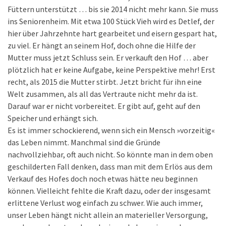
Füttern unterstützt … bis sie 2014 nicht mehr kann. Sie muss
ins Seniorenheim. Mit etwa 100 Stück Vieh wird es Detlef, der
hier über Jahrzehnte hart gearbeitet und eisern gespart hat,
zu viel. Er hängt an seinem Hof, doch ohne die Hilfe der
Mutter muss jetzt Schluss sein. Er verkauft den Hof … aber
plötzlich hat er keine Aufgabe, keine Perspektive mehr! Erst
recht, als 2015 die Mutter stirbt. Jetzt bricht für ihn eine
Welt zusammen, als all das Vertraute nicht mehr da ist.
Darauf war er nicht vorbereitet. Er gibt auf, geht auf den
Speicher und erhängt sich.
Es ist immer schockierend, wenn sich ein Mensch »vorzeitig«
das Leben nimmt. Manchmal sind die Gründe
nachvollziehbar, oft auch nicht. So könnte man in dem oben
geschilderten Fall denken, dass man mit dem Erlös aus dem
Verkauf des Hofes doch noch etwas hätte neu beginnen
können. Vielleicht fehlte die Kraft dazu, oder der insgesamt
erlittene Verlust wog einfach zu schwer. Wie auch immer,
unser Leben hängt nicht allein an materieller Versorgung,