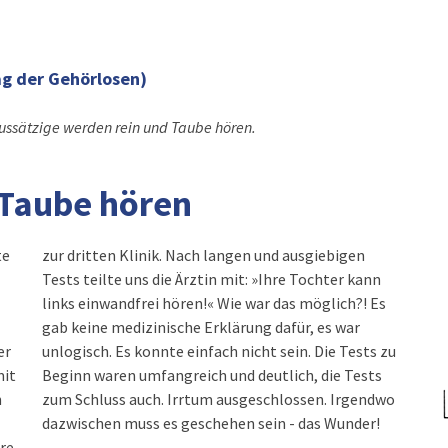
ag der Gehörlosen)
ssätzige werden rein und Taube hören.
 Taube hören
te
en
er
zu
mit
sts
h
o
dazwischen muss es geschehen sein - das Wunder!
ere