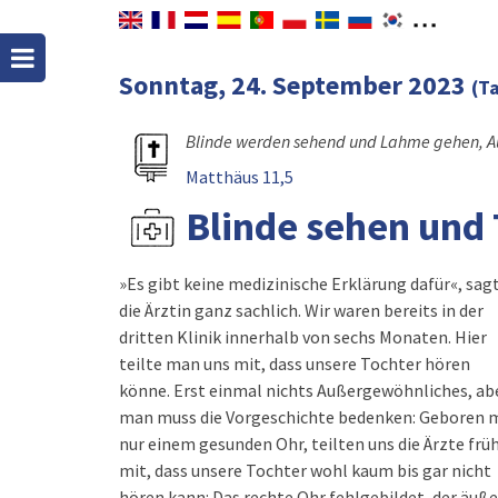
Sonntag, 24. September 2023
(T
Blinde werden sehend und Lahme gehen, Au
Matthäus 11,5
Blinde sehen und
»Es gibt keine medizinische Erklärung dafür«, sag
zur dritten Klinik. Nach langen und ausgiebig
die Ärztin ganz sachlich. Wir waren bereits in der
Tests teilte uns die Ärztin mit: »Ihre Tochter kann
dritten Klinik innerhalb von sechs Monaten. Hier
links einwandfrei hören!« Wie war das möglich?! Es
teilte man uns mit, dass unsere Tochter hören
gab keine medizinische Erklärung dafür, es war
könne. Erst einmal nichts Außergewöhnliches, ab
unlogisch. Es konnte einfach nicht sein. Die Tests 
man muss die Vorgeschichte bedenken: Geboren 
Beginn waren umfangreich und deutlich, die Te
nur einem gesunden Ohr, teilten uns die Ärzte frü
zum Schluss auch. Irrtum ausgeschlossen. Irgendw
mit, dass unsere Tochter wohl kaum bis gar nicht
hören kann: Das rechte Ohr fehlgebildet, der äuß