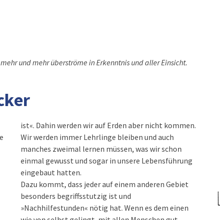
 mehr und mehr überströme in Erkenntnis und aller Einsicht.
ocker
ist«. Dahin werden wir auf Erden aber nicht kommen.
e
Wir werden immer Lehrlinge bleiben und auch
manches zweimal lernen müssen, was wir schon
einmal gewusst und sogar in unsere Lebensführung
eingebaut hatten.
Dazu kommt, dass jeder auf einem anderen Gebiet
besonders begriffsstutzig ist und
»Nachhilfestunden« nötig hat. Wenn es dem einen
.
wie von selbst gelingt, mit allen Menschen gut