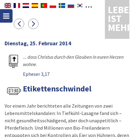
LEBEN
IST
MEHR
Dienstag, 25. Februar 2014
... dass Christus durch den Glauben in euren Herzen
wohne.
Epheser 3,17
Etikettenschwindel
Vor einem Jahr berichteten alle Zeitungen von zwei
Lebensmittelskandalen: In Tiefkühl-Lasagne fand sich –
nicht gesundheitsschädigend, aber doch unappetitlich –
Pferdefleisch. Und Millionen von Bio-Freilandeiern
entpuppten sich bei Kontrollen als Eier von Hühnern, deren